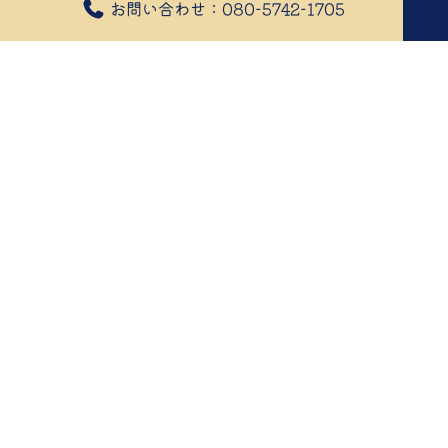
お問い合わせ：080-5742-1705
2024年08月15日
船休みでした
8/15 多魚種が沢山
本日はお休みいただきまして、1年ぶりに息
子と息子の友人親子達とのプライベート釣
行でした。
久々だから釣りたいなとの一言、不安もあ
りつつ出船?
調査含め遠征ポイントからですが、本日は
昨日と違って様々な魚種が爆釣になりまし
た。
子供達2人で大活躍！朝イチの大鯛バラし
で残念でしたがなんとか2枚、大型のワラ
サ、でかシーバス、マゾイにでかアイナ
メ、ヒラメに限っては良型〜大型まで14枚
出来過ぎです?