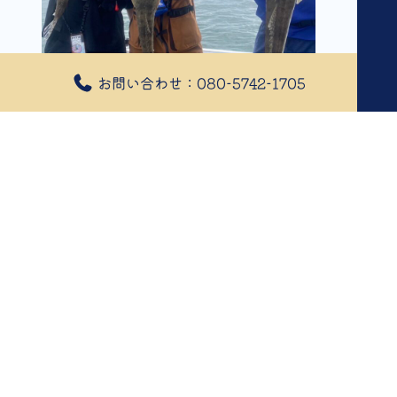
お問い合わせ：080-5742-1705
2024年07月02日
フラットフィッシュ?
7/1ショート便フラット 7/2 ボートフラッ
ト
まとめて投稿すいません。7/1は2名様で14
時から17時までのショート便でした！予報
外れで最後まで6から7メートルの風速で濁
り水。
それでも当たりはあります。食いが悪く、
バラシも多かったですが、そこそこ釣れま